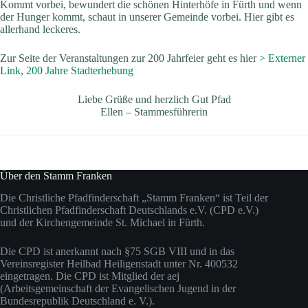
Kommt vorbei, bewundert die schönen Hinterhöfe in Fürth und wenn
der Hunger kommt, schaut in unserer Gemeinde vorbei. Hier gibt es
allerhand leckeres.
Zur Seite der Veranstaltungen zur 200 Jahrfeier geht es hier
> Externer
Link, 200 Jahre Stadterhebung
Liebe Grüße und herzlich Gut Pfad
Ellen – Stammesführerin
Über den Stamm Franken
Die Christliche Pfadfinderschaft „Stamm Franken“ ist Teil der
Christlichen Pfadfinderschaft Deutschlands e.V. (CPD e.V.)
und der Kirchengemeinde St. Michael in Fürth.
Die CPD ist anerkannt nach §75 SGB VIII und in das
Vereinsregister Heilbad Heiligenstadt unter Nr. 400532
eingetragen. Die CPD ist Mitglied der aej
(Arbeitsgemeinschaft der Evangelischen Jugend in der
Bundesrepublik Deutschland e. V.).