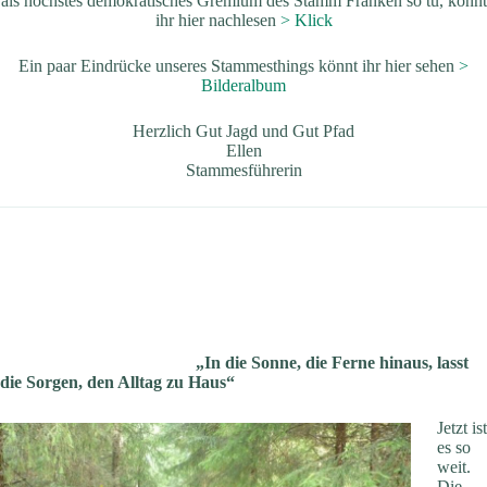
als höchstes demokratisches Gremium des Stamm Franken so tu, könnt
ihr hier nachlesen
> Klick
Ein paar Eindrücke unseres Stammesthings könnt ihr hier sehen
>
Bilderalbum
Herzlich Gut Jagd und Gut Pfad
Ellen
Stammesführerin
„In die Sonne, die Ferne hinaus, lasst
die Sorgen, den Alltag zu Haus“
Jetzt ist
es so
weit.
Die