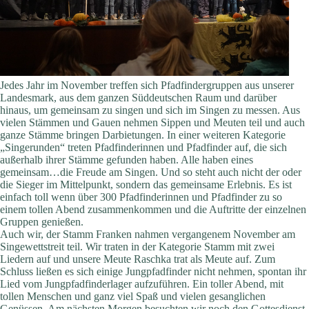
Jedes Jahr im November treffen sich Pfadfindergruppen aus unserer
Landesmark, aus dem ganzen Süddeutschen Raum und darüber
hinaus, um gemeinsam zu singen und sich im Singen zu messen. Aus
vielen Stämmen und Gauen nehmen Sippen und Meuten teil und auch
ganze Stämme bringen Darbietungen. In einer weiteren Kategorie
„Singerunden“ treten Pfadfinderinnen und Pfadfinder auf, die sich
außerhalb ihrer Stämme gefunden haben. Alle haben eines
gemeinsam…die Freude am Singen. Und so steht auch nicht der oder
die Sieger im Mittelpunkt, sondern das gemeinsame Erlebnis. Es ist
einfach toll wenn über 300 Pfadfinderinnen und Pfadfinder zu so
einem tollen Abend zusammenkommen und die Auftritte der einzelnen
Gruppen genießen.
Auch wir, der Stamm Franken nahmen vergangenem November am
Singewettstreit teil. Wir traten in der Kategorie Stamm mit zwei
Liedern auf und unsere Meute Raschka trat als Meute auf. Zum
Schluss ließen es sich einige Jungpfadfinder nicht nehmen, spontan ihr
Lied vom Jungpfadfinderlager aufzuführen. Ein toller Abend, mit
tollen Menschen und ganz viel Spaß und vielen gesanglichen
Genüssen. Am nächsten Morgen besuchten wir noch den Gottesdienst