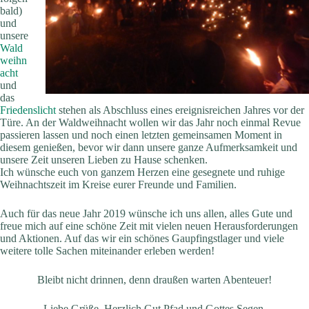
bald)
und
unsere
Wald
weihn
acht
und
das
Friedenslicht
stehen als Abschluss eines ereignisreichen Jahres vor der
Türe. An der Waldweihnacht wollen wir das Jahr noch einmal Revue
passieren lassen und noch einen letzten gemeinsamen Moment in
diesem genießen, bevor wir dann unsere ganze Aufmerksamkeit und
unsere Zeit unseren Lieben zu Hause schenken.
Ich wünsche euch von ganzem Herzen eine gesegnete und ruhige
Weihnachtszeit im Kreise eurer Freunde und Familien.
Auch für das neue Jahr 2019 wünsche ich uns allen, alles Gute und
freue mich auf eine schöne Zeit mit vielen neuen Herausforderungen
und Aktionen. Auf das wir ein schönes Gaupfingstlager und viele
weitere tolle Sachen miteinander erleben werden!
Bleibt nicht drinnen, denn draußen warten Abenteuer!
Liebe Grüße, Herzlich Gut Pfad und Gottes Segen,