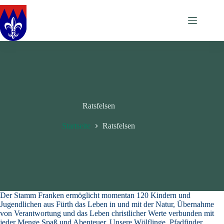
Zum
Inhalt
springen
Ratsfelsen
Startseite
Ratsfelsen
Der Stamm Franken ermöglicht momentan 120 Kindern und
Jugendlichen aus Fürth das Leben in und mit der Natur, Übernahme
von Verantwortung und das Leben christlicher Werte verbunden mit
jeder Menge Spaß und Abenteuer. Unsere Wölflinge, Pfadfinder,