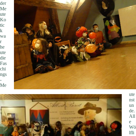
der
Me
ute
Ko
tic
k
wa
r
he
ute
die
Fas
chi
ngs
-
Me
ute
nst
un
de.
All
e
Wö
lfli