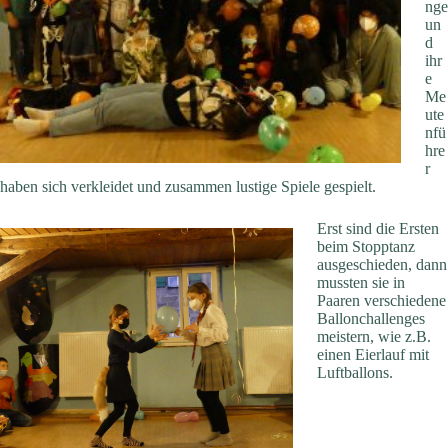
nge
un
d
ihr
e
Me
ute
nfü
hre
r
haben sich verkleidet und zusammen lustige Spiele gespielt.
Erst sind die Ersten
beim Stopptanz
ausgeschieden, dann
mussten sie in
Paaren verschiedene
Ballonchallenges
meistern, wie z.B.
einen Eierlauf mit
Luftballons.