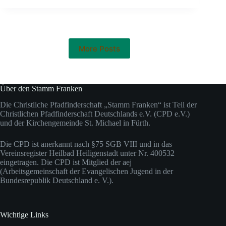
More Posts
Über den Stamm Franken
Die Christliche Pfadfinderschaft „Stamm Franken“ ist Teil der
Christlichen Pfadfinderschaft Deutschlands e.V. (CPD e.V.)
und der Kirchengemeinde St. Michael in Fürth.
Die CPD ist anerkannt nach §75 SGB VIII und in das
Vereinsregister Heilbad Heiligenstadt unter Nr. 400532
eingetragen. Die CPD ist Mitglied der aej
(Arbeitsgemeinschaft der Evangelischen Jugend in der
Bundesrepublik Deutschland e. V.).
Wichtige Links