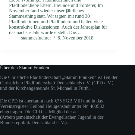
Pfadfinder,liebe Eltern, Freunde und Förderer, Im
November fand wieder unser jährliches
Stammesthing statt. Wir tagten mit rund 30
Pfadfinderinnen und Pfadfindern und hatten viele
konstruktive Diskussionen. Auch der Jahresplan für
das nächste Jahr wurde erstellt. Die…
stammesfuehrer
6. November 2018
Über den Stamm Franken
Die Christliche Pfadfinderschaft „Stamm Franken“ ist Teil der
Christlichen Pfadfinderschaft Deutschlands e.V. (CPD e.V.)
und der Kirchengemeinde St. Michael in Fürth.
Die CPD ist anerkannt nach §75 SGB VIII und in das
Vereinsregister Heilbad Heiligenstadt unter Nr. 400532
eingetragen. Die CPD ist Mitglied der aej
(Arbeitsgemeinschaft der Evangelischen Jugend in der
Bundesrepublik Deutschland e. V.).