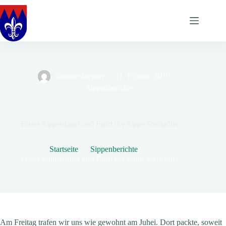
Zum
Inhalt
springen
stammesfuehrer
11. Februar 2019
Sippenberichte
Erstes Sippenlager und Fahrt der Sippe Steinadler
Startseite
Sippenberichte
Erstes Sippenlager und Fahrt der Sippe Steinadler
Am Freitag trafen wir uns wie gewohnt am Juhei. Dort packte, soweit