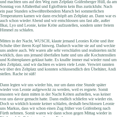
und machten uns auf den Weg zum Zelptlatz Gräfenberger Hüll, da am
Sonntag von Affalterthal und Egloffstein kein Bus zurückfuhr. Nach
ein paar Stunden schweißtreibendem Marsch bei sommerlichen
Temperaturen kamen wir dann erschöpft am Zeltplatz an. Dann war es
auch schon wieder Abend und wir entschlossen uns fast alle, außer
Ilkai, Lyo und Leonie, keine Kröte aufzustellen, sondern unter freiem
Himmel zu schlafen.
Mitten in der Nacht, WUSCH, klaute jemand Leonies Kröte und ihre
Schuhe über ihrem Kopf hinweg. Dadurch wachte sie auf und weckte
uns andere auch. Wir waren alle sehr verschlafen und realisierten nicht
wirklich, dass uns jemand überfallen hatte und uns alle Kochutensilien
und Kohtenplanen geklaut hatte. Es knallte immer mal wieder rund um
den Zeltplatz, und wir dachten es wären viele Leute. Verwirrt rannten
wir über den Zeltplatz und konnten schlussendlich den Übeltäter, Andi
stellen. Rache ist süß!
Dann legten wir uns wieder hin, nur um dann eine Stunde später
wieder von Leonie aufgeweckt zu werden, weil es regnete. Somit
mussten wir dann mitten in der Nacht Kröten aufstellen, was keiner
von uns davor gemacht hatte. Dann endlich schliefen wir wieder ein.
Doch so wirklich konnte keiner schlafen, deshalb beschlossen Leonie
uns Markus, dass wir schon einen Zug früher von Gräfenberg nach
Fürth nehmen. Somit waren wir dann schon gegen Mittag wieder in