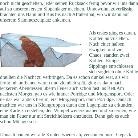
noch nicht geschehen, jeder seinen Rucksack fertig bevor wir uns dann
auf zu unserem ersten Sippenlager machten. Ungewohnt zuverlässig
brachten uns Bahn und Bus bis nach Affalterthal, wo wir dann auf
unserem Stammeszeltplatz ankamen.
Als erstes ging es daran,
Kohten aufzustellen.
Nach einer halben
Ewigkeit und viel
Chaos, standen zwei
Kohten. Einige
Sipplinge entschlossen
sich sogleich ohne Kohte
draußen die Nacht zu verbringen. Da es schon dunkel war, als wir
fertig mit aufbauen waren und ziemlich spät, ging es dann nach
leckerem Abendessen überm Feuer auch schon fast ins Bett.Am
nächsten Morgen gab es wie immer Porridge und Morgensport. Oder
ne das war anders herum, erst Morgensport, dann Porridge. Danach
machten wir uns in Kleingruppen daran den Lagerplatz zu erkunden,
eine Karte zu erstellen, den Wimpel weiterzunähen und zu lernen, wie
man ein Feuer nur mit Streichhölzern entzündet. Dann gab es auch
schon Mittagessen.
Danach bauten wir alle Kohten wieder ab, verstauten unser Gepäck