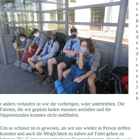
u
s
a
g
e
n
d
a
s
d
i
e
s
e
s
J
a
h
r anders verlaufen ist wie die vorherigen, wäre untertrieben. Die
Fahrten, die wir geplant hatten mussten ausfallen und die
Sippenstunden konnten nicht stattfinden.
Um so schöner ist es gewesen, als wir uns wieder in Person treffen
konnten und auch die Möglichkeit zu haben auf Fahrt gehen zu