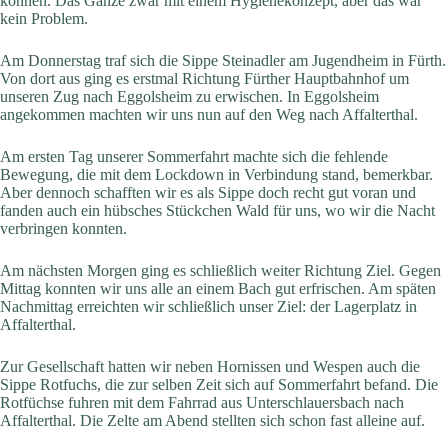
können. Das Ganze zwar mit einem Hygienekonzept, aber das war
kein Problem.
Am Donnerstag traf sich die Sippe Steinadler am Jugendheim in Fürth.
Von dort aus ging es erstmal Richtung Fürther Hauptbahnhof um
unseren Zug nach Eggolsheim zu erwischen. In Eggolsheim
angekommen machten wir uns nun auf den Weg nach Affalterthal.
Am ersten Tag unserer Sommerfahrt machte sich die fehlende
Bewegung, die mit dem Lockdown in Verbindung stand, bemerkbar.
Aber dennoch schafften wir es als Sippe doch recht gut voran und
fanden auch ein hübsches Stückchen Wald für uns, wo wir die Nacht
verbringen konnten.
Am nächsten Morgen ging es schließlich weiter Richtung Ziel. Gegen
Mittag konnten wir uns alle an einem Bach gut erfrischen. Am späten
Nachmittag erreichten wir schließlich unser Ziel: der Lagerplatz in
Affalterthal.
Zur Gesellschaft hatten wir neben Hornissen und Wespen auch die
Sippe Rotfuchs, die zur selben Zeit sich auf Sommerfahrt befand. Die
Rotfüchse fuhren mit dem Fahrrad aus Unterschlauersbach nach
Affalterthal. Die Zelte am Abend stellten sich schon fast alleine auf.