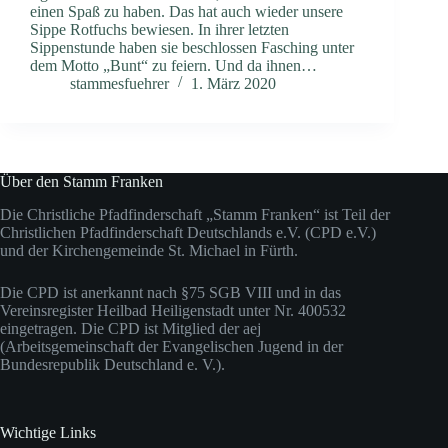
einen Spaß zu haben. Das hat auch wieder unsere
Sippe Rotfuchs bewiesen. In ihrer letzten
Sippenstunde haben sie beschlossen Fasching unter
dem Motto „Bunt“ zu feiern. Und da ihnen…
stammesfuehrer
1. März 2020
Über den Stamm Franken
Die Christliche Pfadfinderschaft „Stamm Franken“ ist Teil der
Christlichen Pfadfinderschaft Deutschlands e.V. (CPD e.V.)
und der Kirchengemeinde St. Michael in Fürth.
Die CPD ist anerkannt nach §75 SGB VIII und in das
Vereinsregister Heilbad Heiligenstadt unter Nr. 400532
eingetragen. Die CPD ist Mitglied der aej
(Arbeitsgemeinschaft der Evangelischen Jugend in der
Bundesrepublik Deutschland e. V.).
Wichtige Links